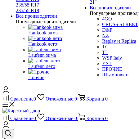
21"
235/55 R17
Все производители
235/55 R18
Популярные производ
Все производители
4GO
Популярные производители
CROSS STREET
D&P
Hankook зима
NZ
Replay и Replica
Hankook лето
TG
TL
Laufenn зима
WSP Italy
YST
Laufenn лето
ПРОЧИЕ
Штамповка
Прочие
Сравнение
0
Отложенные
0
Корзина
0
Сравнение
0
Отложенные
0
Корзина
0