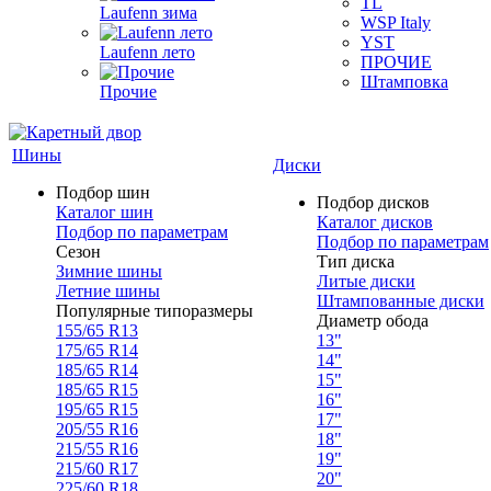
TL
Laufenn зима
WSP Italy
YST
Laufenn лето
ПРОЧИЕ
Штамповка
Прочие
Шины
Диски
Подбор шин
Подбор дисков
Каталог шин
Каталог дисков
Подбор по параметрам
Подбор по параметрам
Сезон
Тип диска
Зимние шины
Литые диски
Летние шины
Штампованные диски
Популярные типоразмеры
Диаметр обода
155/65 R13
13"
175/65 R14
14"
185/65 R14
15"
185/65 R15
16"
195/65 R15
17"
205/55 R16
18"
215/55 R16
19"
215/60 R17
20"
225/60 R18