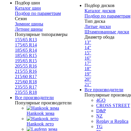
Подбор шин
Подбор дисков
Каталог шин
Каталог дисков
Подбор по параметрам
Подбор по параметрам
Сезон
Тип диска
Зимние шины
Литые диски
Летние шины
Штампованные диски
Популярные типоразмеры
Диаметр обода
155/65 R13
13"
175/65 R14
14"
185/65 R14
15"
185/65 R15
16"
195/65 R15
17"
205/55 R16
18"
215/55 R16
19"
215/60 R17
20"
225/60 R18
21"
235/55 R17
Все производители
235/55 R18
Популярные производ
Все производители
4GO
Популярные производители
CROSS STREET
D&P
Hankook зима
NZ
Replay и Replica
Hankook лето
TG