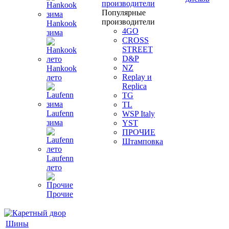
производители
Популярные
производители
Hankook
4GO
зима
CROSS
STREET
D&P
NZ
Hankook
Replay и
лето
Replica
TG
TL
Laufenn
WSP Italy
зима
YST
ПРОЧИЕ
Штамповка
Laufenn
лето
Прочие
Шины