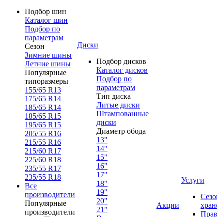
Подбор шин
Каталог шин
Подбор по
параметрам
Диски
Сезон
Зимние шины
Подбор дисков
Летние шины
Каталог дисков
Популярные
Подбор по
типоразмеры
параметрам
155/65 R13
Тип диска
175/65 R14
Литые диски
185/65 R14
Штампованные
185/65 R15
диски
195/65 R15
Диаметр обода
205/55 R16
13"
215/55 R16
14"
215/60 R17
15"
225/60 R18
16"
235/55 R17
17"
235/55 R18
Услуги
18"
Все
19"
производители
Сезо
20"
Популярные
Акции
хран
21"
производители
Прав