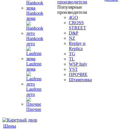
производители
Популярные
производители
Hankook
4GO
зима
CROSS
STREET
D&P
NZ
Hankook
Replay и
лето
Replica
TG
TL
Laufenn
WSP Italy
зима
YST
ПРОЧИЕ
Штамповка
Laufenn
лето
Прочие
Шины