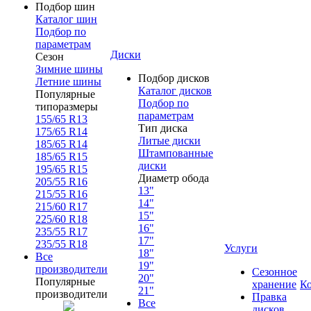
Подбор шин
Каталог шин
Подбор по
параметрам
Диски
Сезон
Зимние шины
Подбор дисков
Летние шины
Каталог дисков
Популярные
Подбор по
типоразмеры
параметрам
155/65 R13
Тип диска
175/65 R14
Литые диски
185/65 R14
Штампованные
185/65 R15
диски
195/65 R15
Диаметр обода
205/55 R16
13"
215/55 R16
14"
215/60 R17
15"
225/60 R18
16"
235/55 R17
17"
235/55 R18
Услуги
18"
Все
19"
производители
Сезонное
20"
Популярные
хранение
К
21"
производители
Правка
Все
дисков