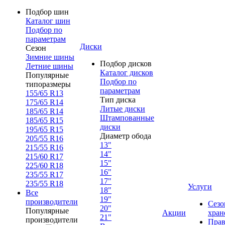
Подбор шин
Каталог шин
Подбор по
параметрам
Диски
Сезон
Зимние шины
Подбор дисков
Летние шины
Каталог дисков
Популярные
Подбор по
типоразмеры
параметрам
155/65 R13
Тип диска
175/65 R14
Литые диски
185/65 R14
Штампованные
185/65 R15
диски
195/65 R15
Диаметр обода
205/55 R16
13"
215/55 R16
14"
215/60 R17
15"
225/60 R18
16"
235/55 R17
17"
235/55 R18
Услуги
18"
Все
19"
производители
Сезо
20"
Популярные
Акции
хран
21"
производители
Прав