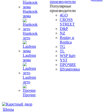
производители
Популярные
производители
Hankook
4GO
зима
CROSS
STREET
D&P
NZ
Hankook
Replay и
лето
Replica
TG
TL
Laufenn
WSP Italy
зима
YST
ПРОЧИЕ
Штамповка
Laufenn
лето
Прочие
Шины