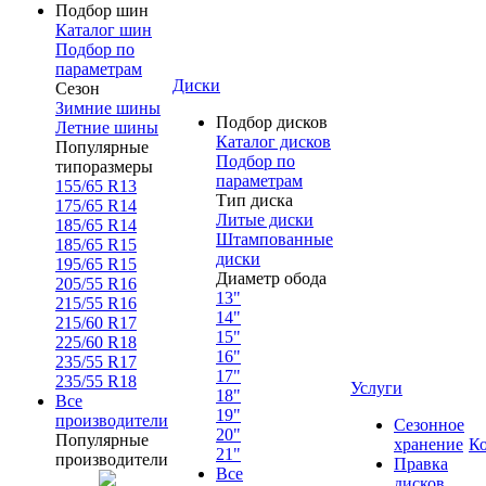
Подбор шин
Каталог шин
Подбор по
параметрам
Диски
Сезон
Зимние шины
Подбор дисков
Летние шины
Каталог дисков
Популярные
Подбор по
типоразмеры
параметрам
155/65 R13
Тип диска
175/65 R14
Литые диски
185/65 R14
Штампованные
185/65 R15
диски
195/65 R15
Диаметр обода
205/55 R16
13"
215/55 R16
14"
215/60 R17
15"
225/60 R18
16"
235/55 R17
17"
235/55 R18
Услуги
18"
Все
19"
производители
Сезонное
20"
Популярные
хранение
К
21"
производители
Правка
Все
дисков