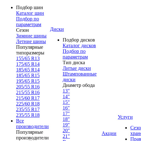
Подбор шин
Каталог шин
Подбор по
параметрам
Диски
Сезон
Зимние шины
Подбор дисков
Летние шины
Каталог дисков
Популярные
Подбор по
типоразмеры
параметрам
155/65 R13
Тип диска
175/65 R14
Литые диски
185/65 R14
Штампованные
185/65 R15
диски
195/65 R15
Диаметр обода
205/55 R16
13"
215/55 R16
14"
215/60 R17
15"
225/60 R18
16"
235/55 R17
17"
235/55 R18
Услуги
18"
Все
19"
производители
Сезо
20"
Популярные
Акции
хран
21"
производители
Прав