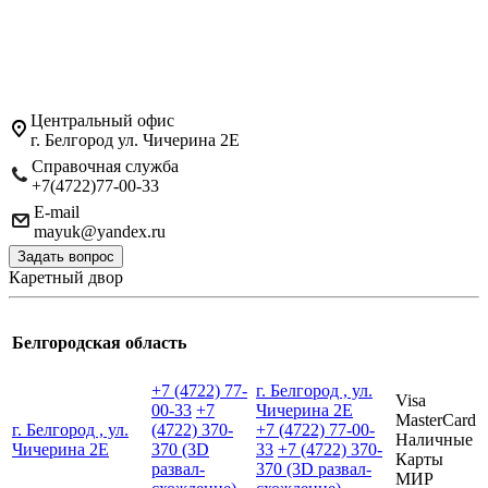
Центральный офис
г. Белгород ул. Чичерина 2Е
Справочная служба
+7(4722)77-00-33
E-mail
mayuk@yandex.ru
Задать вопрос
Каретный двор
Белгородская область
+7 (4722) 77-
г. Белгород , ул.
Visa
00-33
+7
Чичерина 2Е
MasterCard
г. Белгород , ул.
(4722) 370-
+7 (4722) 77-00-
Наличные
Чичерина 2Е
370 (3D
33
+7 (4722) 370-
Карты
развал-
370 (3D развал-
МИР