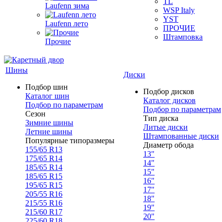
TL
Laufenn зима
WSP Italy
YST
Laufenn лето
ПРОЧИЕ
Штамповка
Прочие
Шины
Диски
Подбор шин
Подбор дисков
Каталог шин
Каталог дисков
Подбор по параметрам
Подбор по параметрам
Сезон
Тип диска
Зимние шины
Литые диски
Летние шины
Штампованные диски
Популярные типоразмеры
Диаметр обода
155/65 R13
13"
175/65 R14
14"
185/65 R14
15"
185/65 R15
16"
195/65 R15
17"
205/55 R16
18"
215/55 R16
19"
215/60 R17
20"
225/60 R18