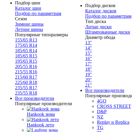
Подбор шин
Подбор дисков
Каталог шин
Каталог дисков
Подбор по параметрам
Подбор по параметрам
Сезон
Тип диска
Зимние шины
Литые диски
Летние шины
Штампованные диски
Популярные типоразмеры
Диаметр обода
155/65 R13
13"
175/65 R14
14"
185/65 R14
15"
185/65 R15
16"
195/65 R15
17"
205/55 R16
18"
215/55 R16
19"
215/60 R17
20"
225/60 R18
21"
235/55 R17
Все производители
235/55 R18
Популярные производ
Все производители
4GO
Популярные производители
CROSS STREET
D&P
Hankook зима
NZ
Replay и Replica
Hankook лето
TG