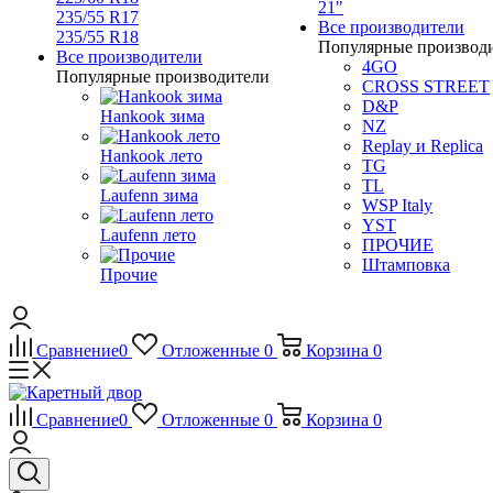
21"
235/55 R17
Все производители
235/55 R18
Популярные производ
Все производители
4GO
Популярные производители
CROSS STREET
D&P
Hankook зима
NZ
Replay и Replica
Hankook лето
TG
TL
Laufenn зима
WSP Italy
YST
Laufenn лето
ПРОЧИЕ
Штамповка
Прочие
Сравнение
0
Отложенные
0
Корзина
0
Сравнение
0
Отложенные
0
Корзина
0