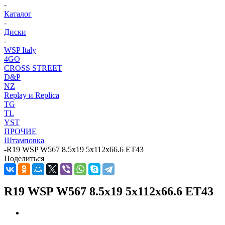
-
Каталог
-
Диски
-
WSP Italy
4GO
CROSS STREET
D&P
NZ
Replay и Replica
TG
TL
YST
ПРОЧИЕ
Штамповка
-
R19 WSP W567 8.5х19 5х112х66.6 ЕТ43
Поделиться
R19 WSP W567 8.5х19 5х112х66.6 ЕТ43