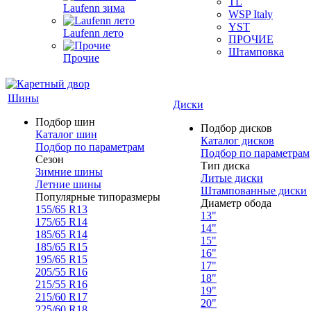
TL
Laufenn зима
WSP Italy
YST
Laufenn лето
ПРОЧИЕ
Штамповка
Прочие
Шины
Диски
Подбор шин
Подбор дисков
Каталог шин
Каталог дисков
Подбор по параметрам
Подбор по параметрам
Сезон
Тип диска
Зимние шины
Литые диски
Летние шины
Штампованные диски
Популярные типоразмеры
Диаметр обода
155/65 R13
13"
175/65 R14
14"
185/65 R14
15"
185/65 R15
16"
195/65 R15
17"
205/55 R16
18"
215/55 R16
19"
215/60 R17
20"
225/60 R18