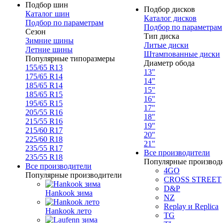
Подбор шин
Подбор дисков
Каталог шин
Каталог дисков
Подбор по параметрам
Подбор по параметрам
Сезон
Тип диска
Зимние шины
Литые диски
Летние шины
Штампованные диски
Популярные типоразмеры
Диаметр обода
155/65 R13
13"
175/65 R14
14"
185/65 R14
15"
185/65 R15
16"
195/65 R15
17"
205/55 R16
18"
215/55 R16
19"
215/60 R17
20"
225/60 R18
21"
235/55 R17
Все производители
235/55 R18
Популярные производ
Все производители
4GO
Популярные производители
CROSS STREET
D&P
Hankook зима
NZ
Replay и Replica
Hankook лето
TG