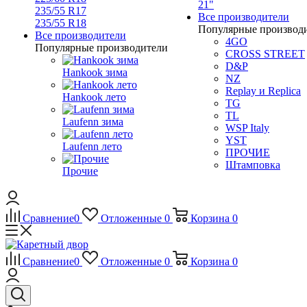
21"
235/55 R17
Все производители
235/55 R18
Популярные производ
Все производители
4GO
Популярные производители
CROSS STREET
D&P
Hankook зима
NZ
Replay и Replica
Hankook лето
TG
TL
Laufenn зима
WSP Italy
YST
Laufenn лето
ПРОЧИЕ
Штамповка
Прочие
Сравнение
0
Отложенные
0
Корзина
0
Сравнение
0
Отложенные
0
Корзина
0